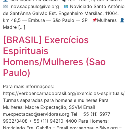
nov.saopaulo@ive.org
Noviciado Santo Antônio
de Sant’Anna Galvão Est. Engenheiro Marsilac, 11064,
km 48,5 — Embura — São Paulo — SP
Mulheres
Madre […]
[BRASIL] Exercícios
Espirituais
Homens/Mulheres (Sao
Paulo)
Para mais informações:
https://verboencarnadobrasil.org/exercicios-espirituais/
Turmas separadas para homens e mulheres Para
Mulheres: Madre Expectação, SSVM Email
m.expectacao@servidoras.org
Tel + 55 (11) 5977-
9932/3408 + 55 (11) 94210-4400 Para Homens:
Noviciado Frei Galvão – Email
nov.saopaulo@ive.org
–