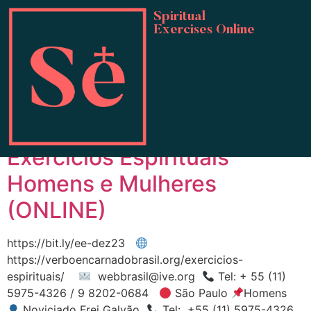
Spiritual
Exercises Online
Tag:
Santo Inácio de
Loyola
Copia de [BRASIL]
Exercícios Espirituais
Homens e Mulheres
(ONLINE)
https://bit.ly/ee-dez23
https://verboencarnadobrasil.org/exercicios-
espirituais/
webbrasil@ive.org
Tel: + 55 (11)
5975-4326 / 9 8202-0684
São Paulo
Homens
Noviciado Frei Galvão
Tel: +55 (11) 5975-4326